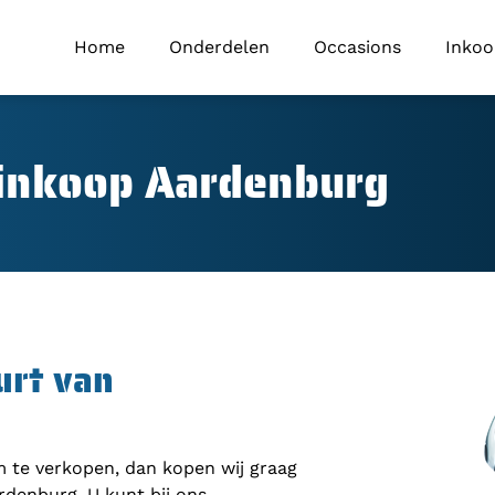
Home
Onderdelen
Occasions
Inko
inkoop Aardenburg
urt van
om te verkopen, dan kopen wij graag
rdenburg. U kunt bij ons