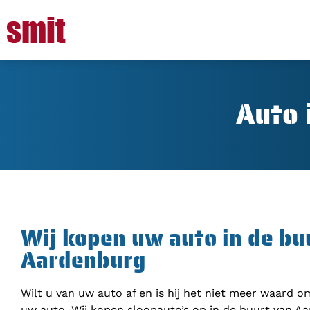
Auto 
Wij kopen uw auto in de bu
Aardenburg
Wilt u van uw auto af en is hij het niet meer waard 
uw auto. Wij kopen sloopauto’s op in de buurt van Aa