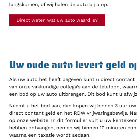
langskomen, of wij halen de auto bij u op.
Direct weten wat uw auto waard is?
Uw oude auto levert geld o
Als uw auto het heeft begeven kunt u direct contact
van onze vakkundige collega’s aan de telefoon, waar
een bod op uw auto uitbrengen. Dit bod kunt u afwij
Neemt u het bod aan, dan kopen wij binnen 3 uur uw
direct contant geld en het RDW vrijwaringsbewijs. Na
op onze website. In dit formulier vult u uw kenteke
hebben ontvangen, nemen wij binnen 10 minuten cont
waarna een taxatie wordt gedaan.