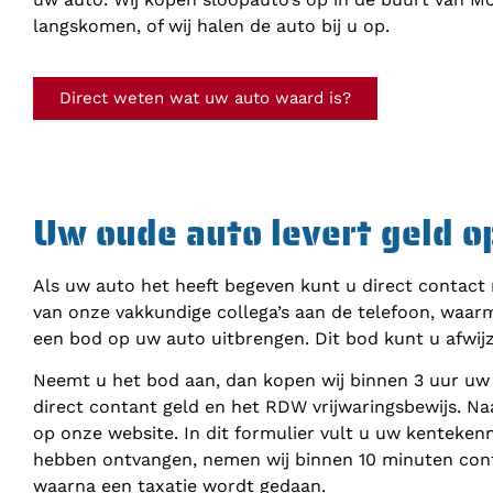
langskomen, of wij halen de auto bij u op.
Direct weten wat uw auto waard is?
Uw oude auto levert geld o
Als uw auto het heeft begeven kunt u direct contact
van onze vakkundige collega’s aan de telefoon, waar
een bod op uw auto uitbrengen. Dit bod kunt u afwij
Neemt u het bod aan, dan kopen wij binnen 3 uur uw
direct contant geld en het RDW vrijwaringsbewijs. Na
op onze website. In dit formulier vult u uw kenteke
hebben ontvangen, nemen wij binnen 10 minuten cont
waarna een taxatie wordt gedaan.