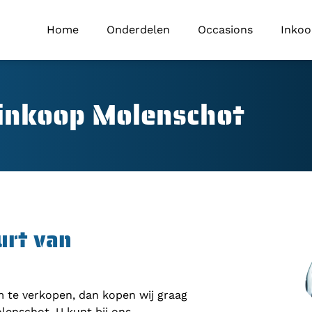
Home
Onderdelen
Occasions
Inko
inkoop Molenschot
urt van
om te verkopen, dan kopen wij graag
lenschot. U kunt bij ons