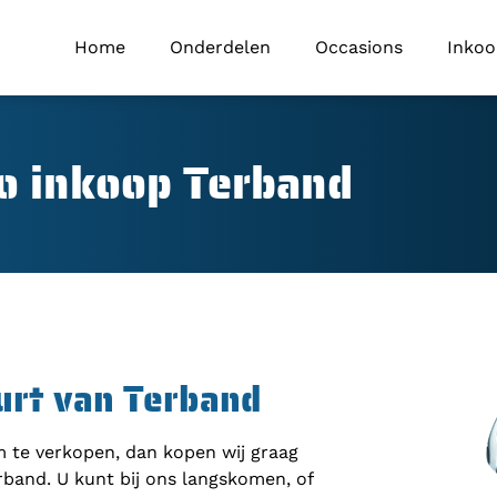
Home
Onderdelen
Occasions
Inko
o inkoop Terband
urt van Terband
om te verkopen, dan kopen wij graag
rband. U kunt bij ons langskomen, of