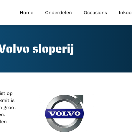
Home
Onderdelen
Occasions
Inko
Volvo sloperij
ist op
Smit is
n groot
en.
len